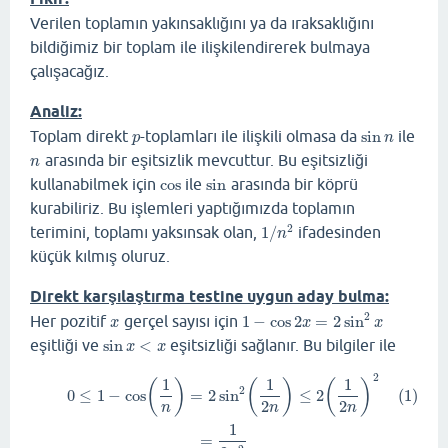
Verilen toplamın yakınsaklığını ya da ıraksaklığını
bildiğimiz bir toplam ile ilişkilendirerek bulmaya
çalışacağız.
Analiz:
Toplam direkt
-toplamları ile ilişkili olmasa da
sin
ile
p
sin
n
p
n
arasında bir eşitsizlik mevcuttur. Bu eşitsizliği
n
n
kullanabilmek için
cos
ile
sin
arasında bir köprü
cos
sin
kurabiliriz. Bu işlemleri yaptığımızda toplamın
2
terimini, toplamı yaksınsak olan,
1
/
ifadesinden
1
/
n
2
n
küçük kılmış oluruz.
Direkt karşılaştırma testine uygun aday bulma:
2
Her pozitif
gerçel sayısı için
1
−
cos
2
=
2
sin
x
1
−
cos
2
x
=
2
sin
2
x
x
x
x
eşitliği ve
sin
<
eşitsizliği sağlanır. Bu bilgiler ile
sin
x
<
x
x
x
2
(1)
0
≤
1
−
cos
(
1
n
)
=
2
sin
2
(
1
2
n
)
≤
2
(
1
2
n
)
2
=
1
2
n
2
1
1
1
(
)
(
)
(
)
2
(1)
0
≤
1
−
cos
=
2
sin
≤
2
2
2
n
n
n
1
=