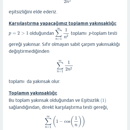
2
2
n
eşitsizliğini elde ederiz.
Karşılaştırma yapacağımız toplamın yakınsaklığı:
∞
1
∑
=
2
>
1
olduğundan
toplamı
-toplam testi
p
=
2
>
1
∑
n
=
1
∞
1
n
2
p
p
p
2
n
=
1
n
gereği yakınsar. Sıfır olmayan sabit çarpım yakınsaklığı
değiştirmediğinden
∞
1
∑
∑
n
=
1
∞
1
2
n
2
2
2
n
=
1
n
toplamı da yakınsak olur.
Toplamın yakınsaklığı:
Bu toplam yakınsak olduğundan ve Eşitsizlik
(1)
(1)
sağlandığından, direkt karşılaştırma testi gereği,
∞
1
(
(
)
)
∑
1
−
cos
∑
n
=
1
∞
(
1
−
cos
(
1
n
)
)
n
=
1
n