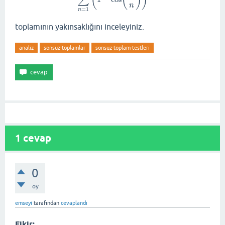
(
(
)
)
∑
n
=
1
n
toplamının yakınsaklığını inceleyiniz.
analiz
sonsuz-toplamlar
sonsuz-toplam-testleri
1
cevap
0
oy
emseyi
tarafından
cevaplandı
Fikir: