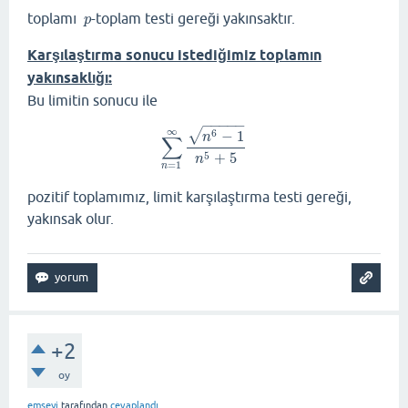
toplamı
-toplam testi gereği yakınsaktır.
p
p
Karşılaştırma sonucu istediğimiz toplamın
yakınsaklığı:
Bu limitin sonucu ile
−
−
−
−
−
∞
√
−
1
6
n
∑
∑
n
=
1
∞
n
6
−
1
n
5
+
5
+
5
5
n
=
1
n
pozitif toplamımız, limit karşılaştırma testi gereği,
yakınsak olur.
+2
oy
emseyi
tarafından
cevaplandı