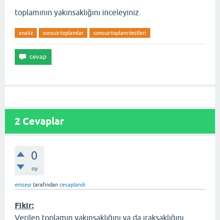
toplamının yakınsaklığını inceleyiniz.
analiz
sonsuz-toplamlar
sonsuz-toplam-testleri
2
Cevaplar
0
oy
emseyi
tarafından
cevaplandı
Fikir:
Verilen toplamın yakınsaklığını ya da ıraksaklığını