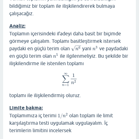
bildiğimiz bir toplam ile ilişkilendirerek bulmaya
çalışacağız.
Analiz:
Toplamın içerisindeki ifadeyi daha basit bir biçimde
görmeye çalışalım. Toplamı basitleştirmek istersek
−
−
√
3
paydaki en güçlü terim olan
yani
ve paydadaki
6
n
6
n
3
n
n
5
en güçlü terim olan
ile ilgilenmeliyiz. Bu şekilde bir
n
5
n
ilişkilendirme ile istenilen toplamı
∞
1
∑
∑
n
=
1
∞
1
n
2
2
n
=
1
n
toplamı ile ilişkilendirmiş oluruz.
Limite bakma:
2
Toplamımıza iç terimi
1
/
olan toplam ile limit
1
/
n
2
n
karşılaştırma testi uygulamak uygulayalım. İç
terimlerin limitini incelersek